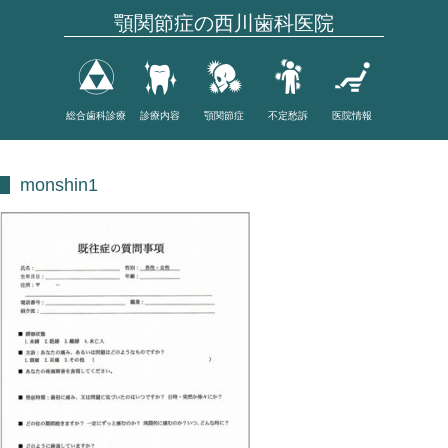
顎関節症の西川歯科医院
総合歯科診療
診療内容
顎関節症
不定愁訴
医院情報
monshin1